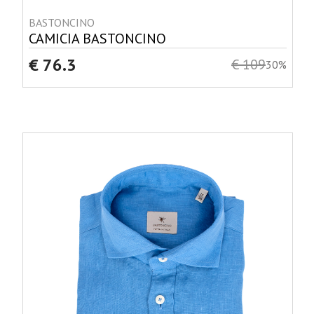
BASTONCINO
CAMICIA BASTONCINO
€ 76.3
€ 109
30%