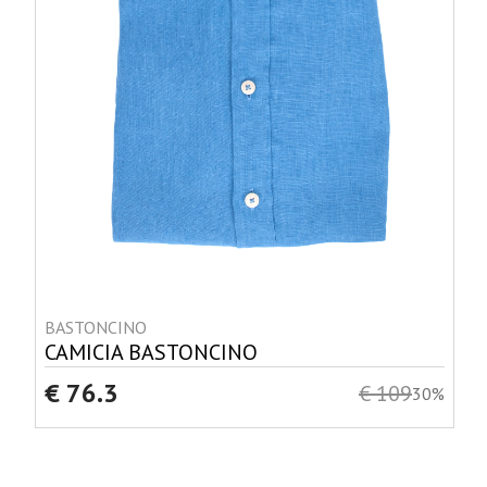
BASTONCINO
CAMICIA BASTONCINO
€ 76.3
€ 109
30%