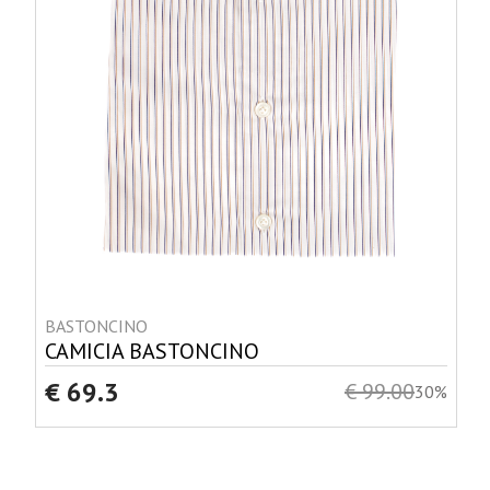
BASTONCINO
CAMICIA BASTONCINO
€ 69.3
€ 99.00
30%