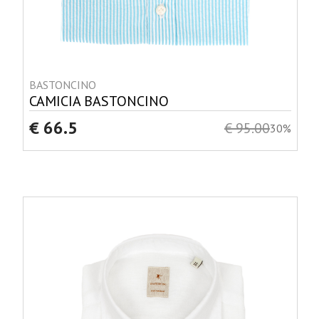
BASTONCINO
CAMICIA BASTONCINO
€ 66.5
€ 95.00
30%