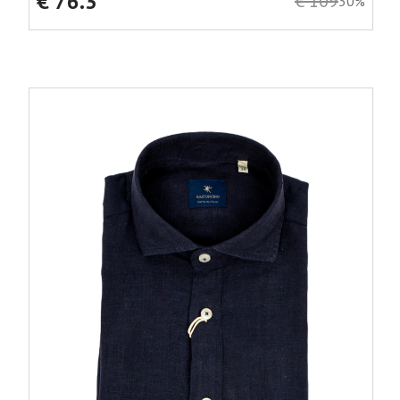
€ 76.3
€ 109
30%