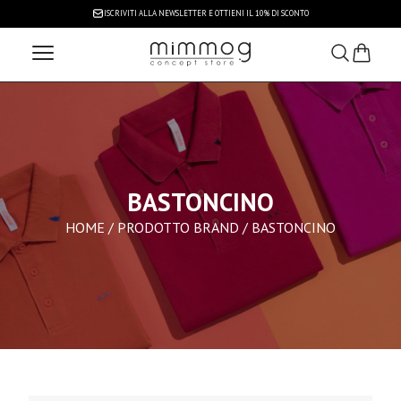
ISCRIVITI ALLA NEWSLETTER
E OTTIENI IL 10% DI SCONTO
BASTONCINO
HOME
/ PRODOTTO BRAND / BASTONCINO