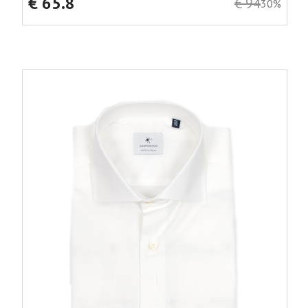
€ 65.8
€ 94
30%