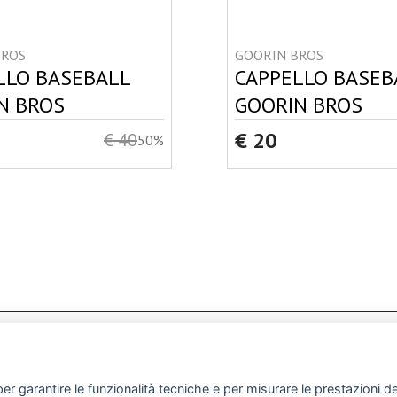
BROS
GOORIN BROS
LLO BASEBALL
CAPPELLO BASEB
N BROS
GOORIN BROS
€ 20
€ 40
50%
EWSLETTER
TERMINI E CONDIZIONI
SPEDIZIONI E RE
er garantire le funzionalità tecniche e per misurare le prestazioni del 