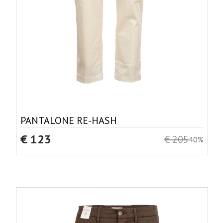
PANTALONE RE-HASH
€ 123
€ 205
40%