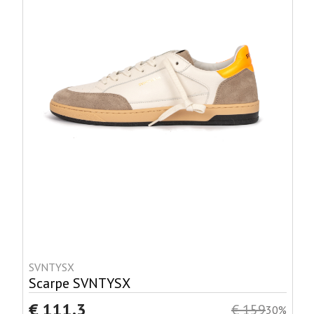
SVNTYSX
Scarpe SVNTYSX
€ 111.3
€ 159
30%