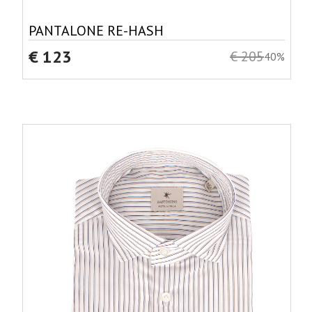
PANTALONE RE-HASH
€ 123
€ 205
40%