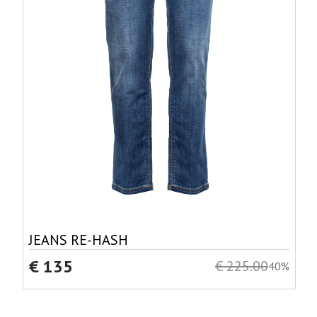
JEANS RE-HASH
€ 135
€ 225.00
40%