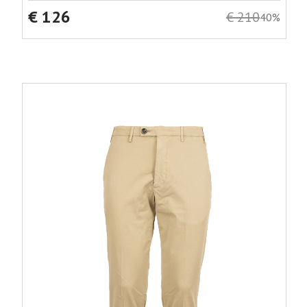
€ 126
€ 210
40%