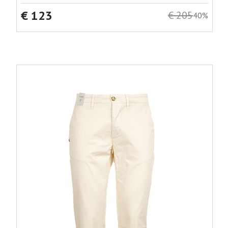
€ 123
€ 205
40%