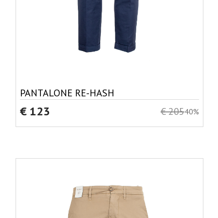
PANTALONE RE-HASH
€ 123
€ 205
40%