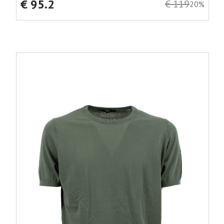
€ 95.2
€ 119
20%