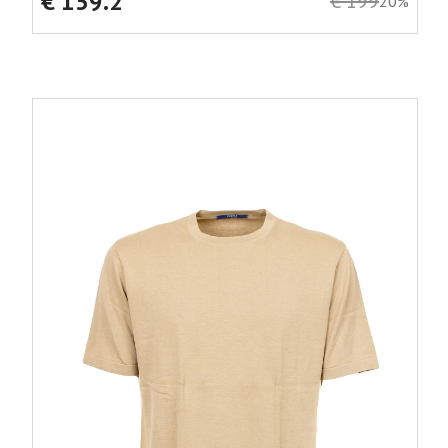
€ 159.2
€ 199
20%