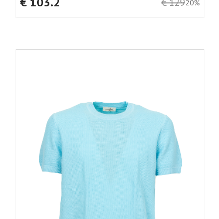
€ 103.2
€ 129
20%