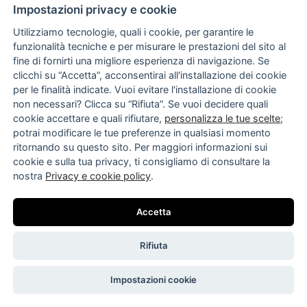
Impostazioni privacy e cookie
Utilizziamo tecnologie, quali i cookie, per garantire le
funzionalità tecniche e per misurare le prestazioni del sito al
fine di fornirti una migliore esperienza di navigazione. Se
clicchi su “Accetta”, acconsentirai all'installazione dei cookie
per le finalità indicate. Vuoi evitare l'installazione di cookie
non necessari? Clicca su “Rifiuta”. Se vuoi decidere quali
AT.P.CO
cookie accettare e quali rifiutare,
personalizza le tue scelte
;
T-SHIRT MAGLIA AT.P.CO
potrai modificare le tue preferenze in qualsiasi momento
ritornando su questo sito. Per maggiori informazioni sui
€ 108
€ 135
20%
cookie e sulla tua privacy, ti consigliamo di consultare la
nostra
Privacy e cookie policy
.
Accetta
Rifiuta
Impostazioni cookie