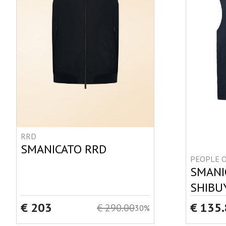
RRD
SMANICATO RRD
PEOPLE O
SMANI
SHIBU
€ 203
€ 135
€ 290.00
30%