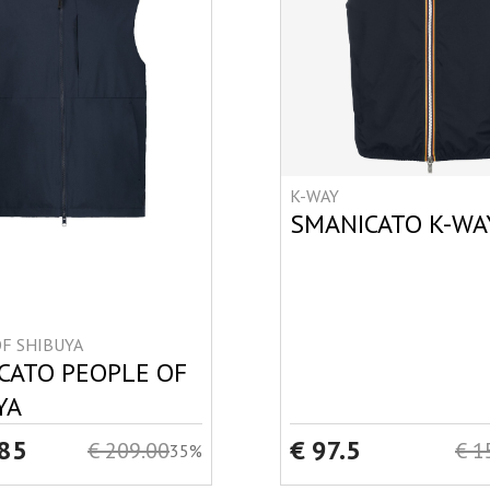
K-WAY
SMANICATO K-WA
F SHIBUYA
CATO PEOPLE OF
YA
.85
€ 97.5
€ 209.00
€ 1
35%