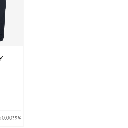
Y
50.00
35%