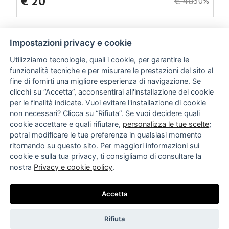
€ 20
€ 40
50%
Impostazioni privacy e cookie
Utilizziamo tecnologie, quali i cookie, per garantire le
funzionalità tecniche e per misurare le prestazioni del sito al
fine di fornirti una migliore esperienza di navigazione. Se
clicchi su “Accetta”, acconsentirai all'installazione dei cookie
per le finalità indicate. Vuoi evitare l'installazione di cookie
non necessari? Clicca su “Rifiuta”. Se vuoi decidere quali
CHI SIAMO
cookie accettare e quali rifiutare,
personalizza le tue scelte
;
NEWSLETTER
potrai modificare le tue preferenze in qualsiasi momento
TERMINI E CONDIZIONI
ritornando su questo sito. Per maggiori informazioni sui
SPEDIZIONI E RESI
cookie e sulla tua privacy, ti consigliamo di consultare la
CONTATTI
nostra
Privacy e cookie policy
.
© 2026 Emme & Emme s.r.l.s. - P. IVA: 07961000721
Via Argiro, 14, 70122 Bari BA, Italy
Accetta
Privacy policy
|
Impostazioni cookie
Made by
Elabora Next
Rifiuta
Modulo di recesso ordini