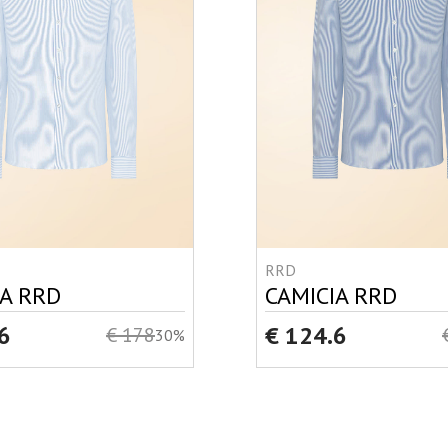
RRD
IA RRD
CAMICIA RRD
6
€ 124.6
€ 178
30%