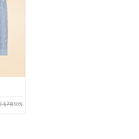
€ 178
30%