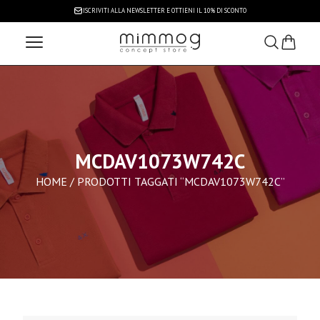
ISCRIVITI ALLA NEWSLETTER
E OTTIENI IL 10% DI SCONTO
MCDAV1073W742C
HOME
/ PRODOTTI TAGGATI “MCDAV1073W742C”