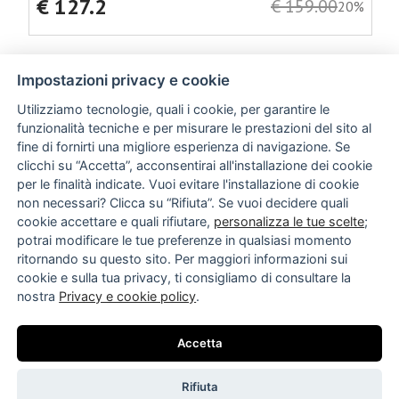
€ 127.2
€ 159.00
20%
Impostazioni privacy e cookie
Utilizziamo tecnologie, quali i cookie, per garantire le
funzionalità tecniche e per misurare le prestazioni del sito al
fine di fornirti una migliore esperienza di navigazione. Se
clicchi su “Accetta”, acconsentirai all'installazione dei cookie
per le finalità indicate. Vuoi evitare l'installazione di cookie
non necessari? Clicca su “Rifiuta”. Se vuoi decidere quali
CHI SIAMO
cookie accettare e quali rifiutare,
personalizza le tue scelte
;
NEWSLETTER
potrai modificare le tue preferenze in qualsiasi momento
TERMINI E CONDIZIONI
ritornando su questo sito. Per maggiori informazioni sui
SPEDIZIONI E RESI
cookie e sulla tua privacy, ti consigliamo di consultare la
CONTATTI
nostra
Privacy e cookie policy
.
© 2026 Emme & Emme s.r.l.s. - P. IVA: 07961000721
Via Argiro, 14, 70122 Bari BA, Italy
Accetta
Privacy policy
|
Impostazioni cookie
Made by
Elabora Next
Rifiuta
Modulo di recesso ordini